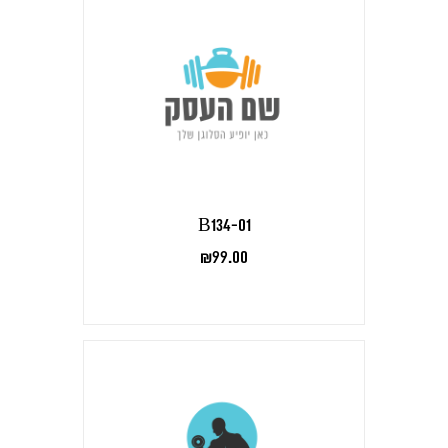
B134-01
₪
99.00