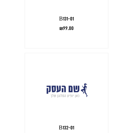
B131-01
₪
99.00
B132-01