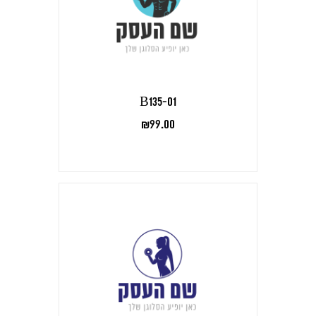
B135-01
₪
99.00