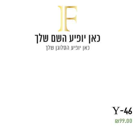
Y-46
₪
99.00