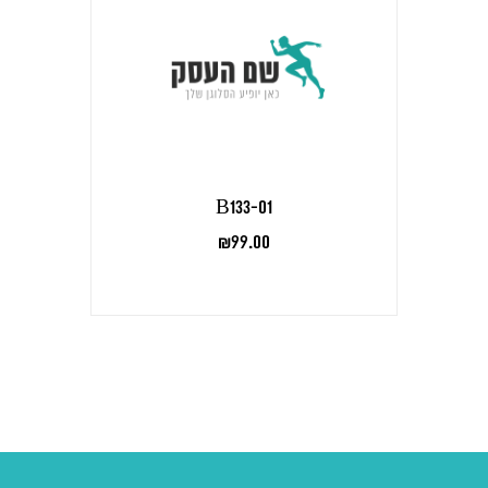
B133-01
₪
99.00