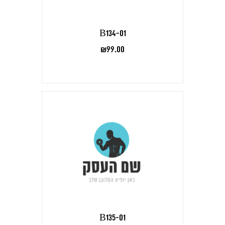
B134-01
₪
99.00
B135-01