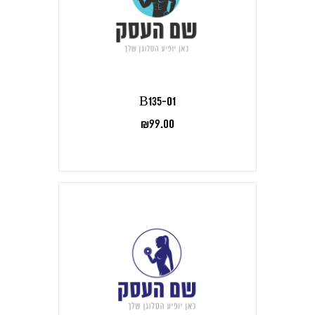
B135-01
₪
99.00