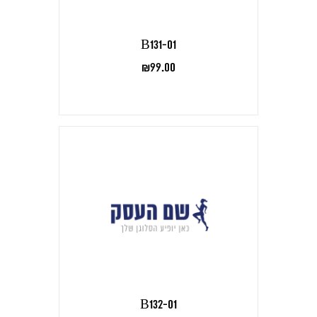
B131-01
₪
99.00
B132-01