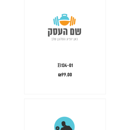
B134-01
₪
99.00