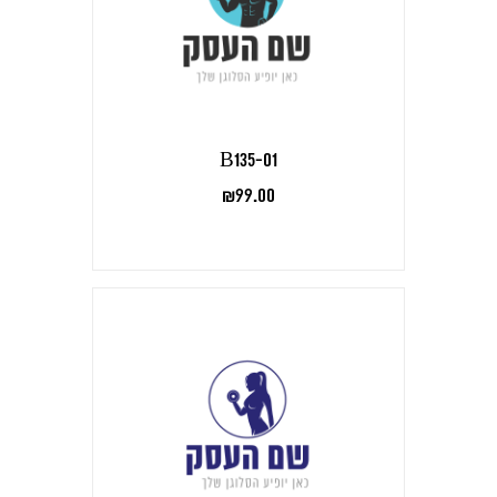
B135-01
₪
99.00