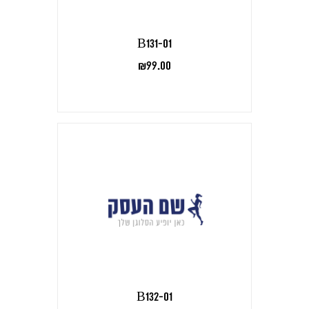
B131-01
₪
99.00
B132-01