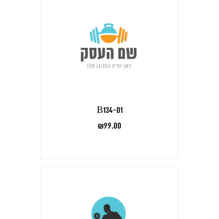
B134-01
₪
99.00