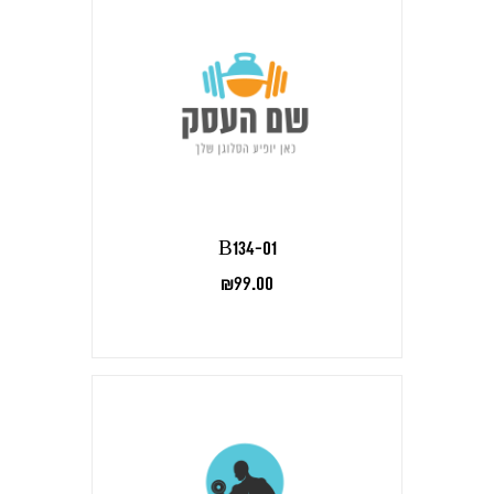
B134-01
₪
99.00