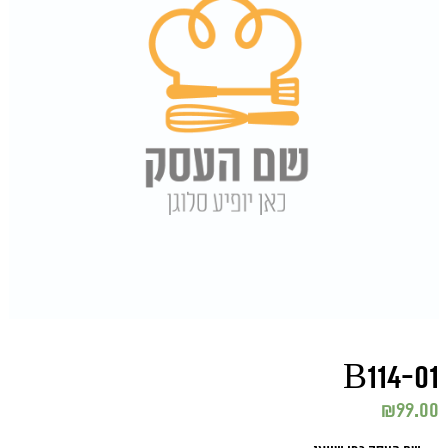
B114-01
₪
99.00