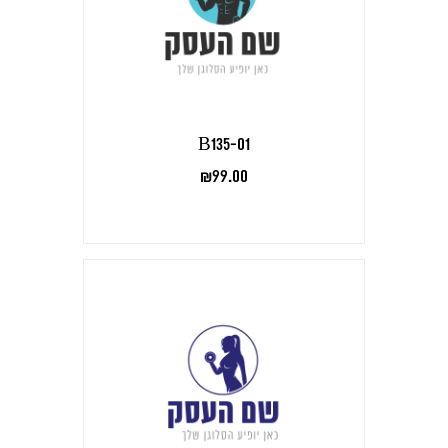
B135-01
₪
99.00