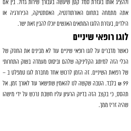
ולהציג אותו בעזרת סמל קטן שיעשה בעבורך שירות גדול. בין אם
אתה מתמחה בתחום האורתודנטיה, האסתטיקה, הכירורגיה או
הילדים, בעזרת הלוגו המתאים האנשים יוכלו להבין זאת ישר.
לוגו רופאי שיניים
כאשר מדברים על לוגו רופאי שיניים עוד לא מבינים את החוזק של
הכלי הזה למיתוג הקליניקה שלהם וביסוס מעמדה בשוק התחרותי
של רפואת השיניים. זה הזמן לרכוש אחד מחברת לוגו טמפלט ב –
99 ₪ בלבד. הטבה שקשה לנו להאמין שתישאר עוד לאורך זמן. אל
תהסס, כי בקצב הזה בדיוק הרעיון עליו חשבת נרכש על ידי מישהו
שהיה זריז ממך.